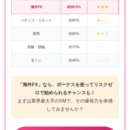
海外FX
約99.5%
★★★
パチンコ・スロット
約85%
★☆☆
競馬
約80%
★☆☆
競艇・競輪
約75%
☆☆☆
宝くじ
約46%
☆☆☆
「海外FX」なら、ボーナスを使ってリスクゼ
ロで始められるチャンスも！
まずは業界最大手のXMで、その爆発力を体感
してみませんか？