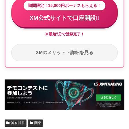
期間限定！15,000円ボーナスもらえる！
XM公式サイトで口座開設
※最短5分で登録完了！
XMのメリット・詳細を見る
神奈川県
関東