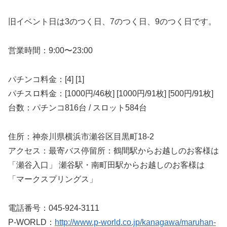
旧イベント日は3のつく日、7のつく日、9のつく日です。
営業時間：9:00〜23:00
パチンコ料金：[4] [1]
パチスロ料金：[1000円/46枚] [1000円/91枚] [500円/91枚]
台数：パチンコ816台 / スロット584台
住所：神奈川県横浜市瀬谷区目黒町18-2
アクセス：最寄バス停留所：鶴間駅からお越しのお客様は
「瀬谷入口」 瀬谷駅・南町田駅からお越しのお客様は
「マークスプリングス」
電話番号：045-924-3111
P-WORLD：
http://www.p-world.co.jp/kanagawa/maruhan-