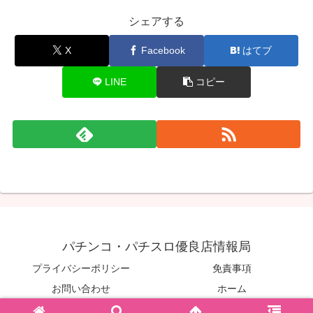
シェアする
X
Facebook
はてブ
LINE
コピー
パチンコ・パチスロ優良店情報局
プライバシーポリシー
免責事項
お問い合わせ
ホーム
© 2021 パチンコ・パチスロ優良店情報局.