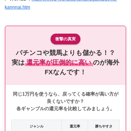
kannnai.htm
衝撃の真実
パチンコや競馬よりも儲かる！？
実は
還元率が圧倒的に高い
のが海外
FXなんです！
同じ1万円を使うなら、戻ってくる確率が高い方が
良くないですか？
各ギャンブルの還元率を比較してみましょう。
ジャンル
還元率
勝ちやすさ