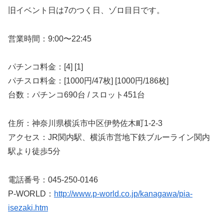
旧イベント日は7のつく日、ゾロ目日です。
営業時間：9:00〜22:45
パチンコ料金：[4] [1]
パチスロ料金：[1000円/47枚] [1000円/186枚]
台数：パチンコ690台 / スロット451台
住所：神奈川県横浜市中区伊勢佐木町1-2-3
アクセス：JR関内駅、横浜市営地下鉄ブルーライン関内
駅より徒歩5分
電話番号：045-250-0146
P-WORLD：
http://www.p-world.co.jp/kanagawa/pia-
isezaki.htm