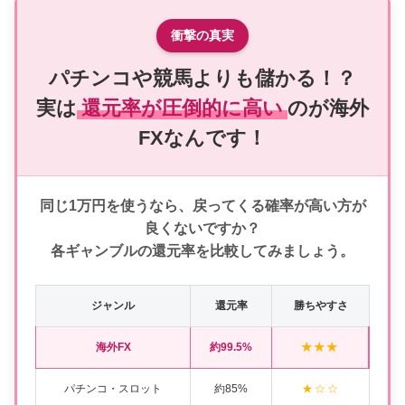
衝撃の真実
パチンコや競馬よりも儲かる！？
実は
還元率が圧倒的に高い
のが海外
FXなんです！
同じ1万円を使うなら、戻ってくる確率が高い方が
良くないですか？
各ギャンブルの還元率を比較してみましょう。
ジャンル
還元率
勝ちやすさ
海外FX
約99.5%
★★★
パチンコ・スロット
約85%
★☆☆