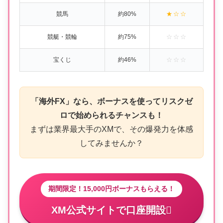
競馬
約80%
★☆☆
競艇・競輪
約75%
☆☆☆
宝くじ
約46%
☆☆☆
「海外FX」なら、ボーナスを使ってリスクゼ
ロで始められるチャンスも！
まずは業界最大手のXMで、その爆発力を体感
してみませんか？
期間限定！15,000円ボーナスもらえる！
XM公式サイトで口座開設