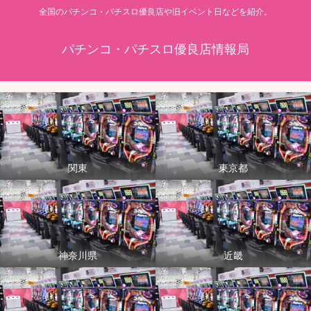
全国のパチンコ・パチスロ優良店や旧イベント日などを紹介。
パチンコ・パチスロ優良店情報局
関東
東京都
神奈川県
近畿