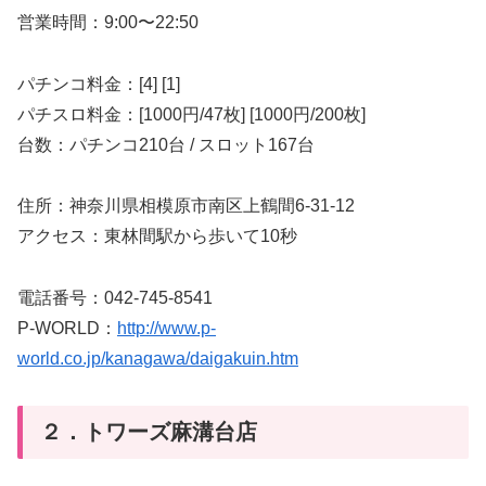
営業時間：9:00〜22:50
パチンコ料金：[4] [1]
パチスロ料金：[1000円/47枚] [1000円/200枚]
台数：パチンコ210台 / スロット167台
住所：神奈川県相模原市南区上鶴間6-31-12
アクセス：東林間駅から歩いて10秒
電話番号：042-745-8541
P-WORLD：
http://www.p-
world.co.jp/kanagawa/daigakuin.htm
２．トワーズ麻溝台店