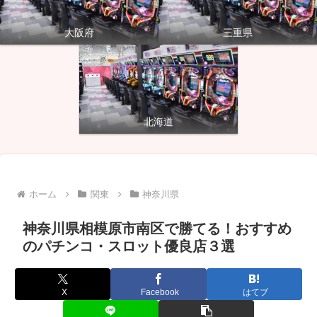
大阪府
三重県
北海道
ホーム
関東
神奈川県
神奈川県相模原市南区で勝てる！おすすめ
のパチンコ・スロット優良店３選
X
Facebook
はてブ