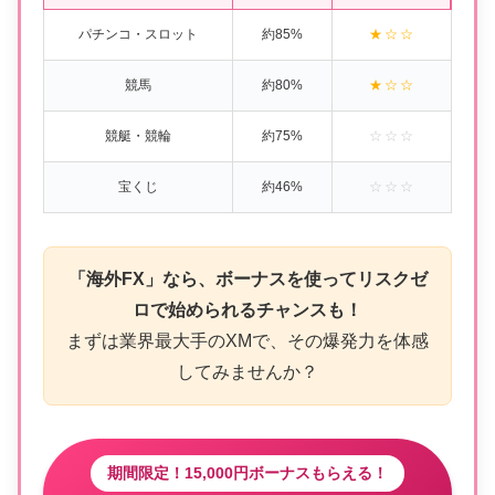
パチンコ・スロット
約85%
★☆☆
競馬
約80%
★☆☆
競艇・競輪
約75%
☆☆☆
宝くじ
約46%
☆☆☆
「海外FX」なら、ボーナスを使ってリスクゼ
ロで始められるチャンスも！
まずは業界最大手のXMで、その爆発力を体感
してみませんか？
期間限定！15,000円ボーナスもらえる！