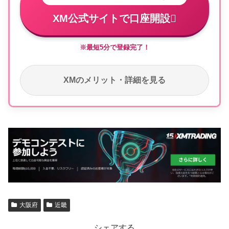
XM公式サイトで口座開設
※最短5分で登録完了！
XMのメリット・詳細を見る
大阪府
近畿
シェアする