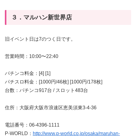
３．マルハン新世界店
旧イベント日は7のつく日です。
営業時間：10:00〜22:40
パチンコ料金：[4] [1]
パチスロ料金：[1000円/46枚] [1000円/178枚]
台数：パチンコ917台 / スロット483台
住所：大阪府大阪市浪速区恵美須東3-4-36
電話番号：06-4396-1111
P-WORLD：
http://www.p-world.co.jp/osaka/maruhan-