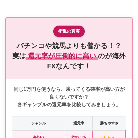
衝撃の真実
パチンコや競馬よりも儲かる！？
実は
還元率が圧倒的に高い
のが海外
FXなんです！
同じ1万円を使うなら、戻ってくる確率が高い方が
良くないですか？
各ギャンブルの還元率を比較してみましょう。
ジャンル
還元率
勝ちやすさ
海外FX
約99.5%
★★★