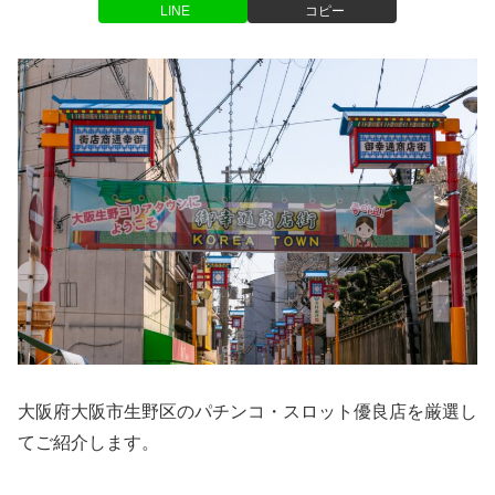
LINE
コピー
大阪府大阪市生野区のパチンコ・スロット優良店を厳選し
てご紹介します。