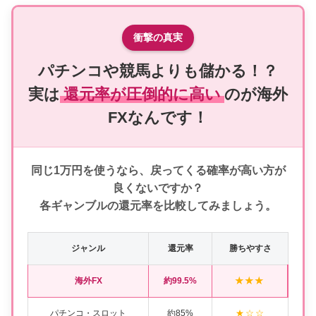
衝撃の真実
パチンコや競馬よりも儲かる！？
実は
還元率が圧倒的に高い
のが海外
FXなんです！
同じ1万円を使うなら、戻ってくる確率が高い方が
良くないですか？
各ギャンブルの還元率を比較してみましょう。
ジャンル
還元率
勝ちやすさ
海外FX
約99.5%
★★★
パチンコ・スロット
約85%
★☆☆