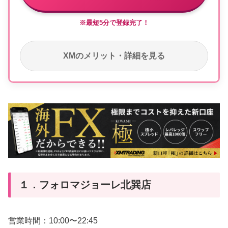
※最短5分で登録完了！
XMのメリット・詳細を見る
１．フォロマジョーレ北巽店
営業時間：10:00〜22:45