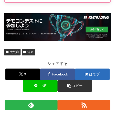
大阪府
近畿
シェアする
X
Facebook
はてブ
LINE
コピー