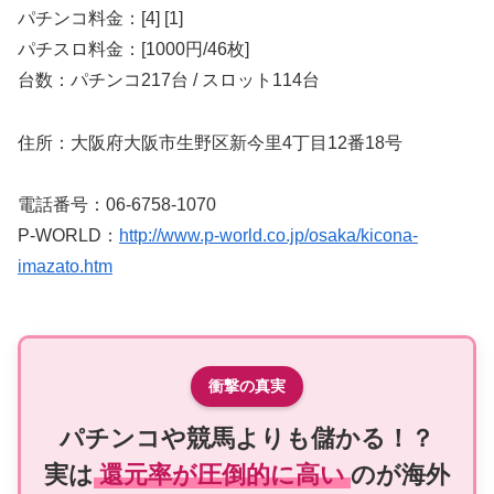
パチンコ料金：[4] [1]
パチスロ料金：[1000円/46枚]
台数：パチンコ217台 / スロット114台
住所：大阪府大阪市生野区新今里4丁目12番18号
電話番号：06-6758-1070
P-WORLD：
http://www.p-world.co.jp/osaka/kicona-
imazato.htm
衝撃の真実
パチンコや競馬よりも儲かる！？
実は
還元率が圧倒的に高い
のが海外