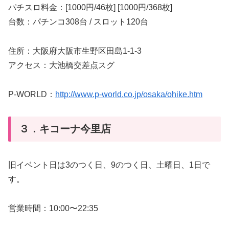
パチスロ料金：[1000円/46枚] [1000円/368枚]
台数：パチンコ308台 / スロット120台
住所：大阪府大阪市生野区田島1-1-3
アクセス：大池橋交差点スグ
P-WORLD：
http://www.p-world.co.jp/osaka/ohike.htm
３．キコーナ今里店
旧イベント日は3のつく日、9のつく日、土曜日、1日で
す。
営業時間：10:00〜22:35