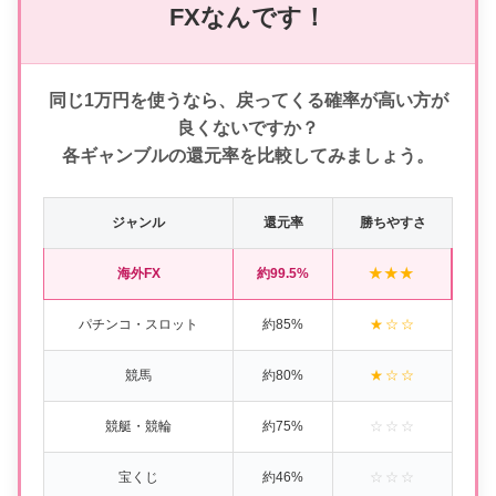
FXなんです！
同じ1万円を使うなら、戻ってくる確率が高い方が
良くないですか？
各ギャンブルの還元率を比較してみましょう。
ジャンル
還元率
勝ちやすさ
海外FX
約99.5%
★★★
パチンコ・スロット
約85%
★☆☆
競馬
約80%
★☆☆
競艇・競輪
約75%
☆☆☆
宝くじ
約46%
☆☆☆