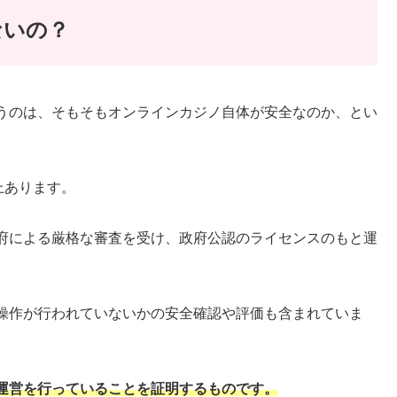
ないの？
うのは、そもそもオンラインカジノ自体が安全なのか、とい
上あります。
府による厳格な審査を受け、政府公認のライセンスのもと運
操作が行われていないかの安全確認や評価も含まれていま
運営を行っていることを証明するものです。