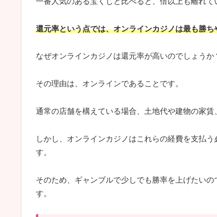
一番人気のある宝くじと比べると、倍以上も離れて
還元率という点では、オンラインカジノは最も勝ち
なぜオンラインカジノは還元率が高いのでしょうか
その理由は、オンラインであることです。
通常の店舗を構えている場合、土地代や建物の家賃
しかし、オンラインカジノはこれらの経費を支払う
す。
そのため、ギャンブルで少しでも勝率を上げたいの
す。