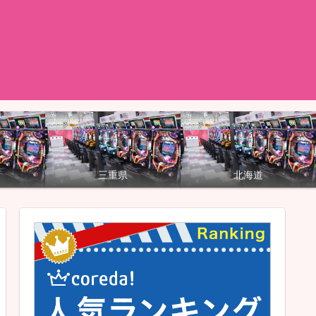
三重県
北海道