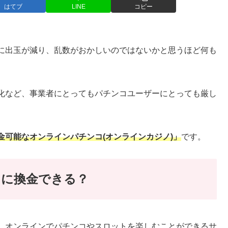
はてブ
LINE
コピー
に出玉が減り、乱数がおかしいのではないかと思うほど何も
化など、事業者にとってもパチンコユーザーにとっても厳し
金可能なオンラインパチンコ(オンラインカジノ)」
です。
当に換金できる？
、オンラインでパチンコやスロットを楽しむことができるサ