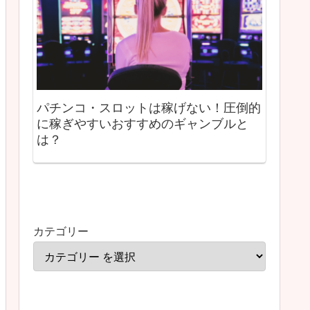
パチンコ・スロットは稼げない！圧倒的
に稼ぎやすいおすすめのギャンブルと
は？
カテゴリー