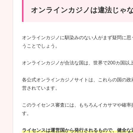
オンラインカジノは違法じゃ
オンラインカジノに馴染みのない人がまず疑問に思
うことでしょう。
オンラインカジノが合法な国は、世界で200カ国以
各公式オンラインカジノサイトは、これらの国の政
営されています。
このライセンス審査には、もちろんイカサマや確率
す。
ライセンスは運営国から発行されるもので、健全な