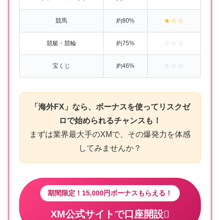
競馬
約80%
★☆☆
競艇・競輪
約75%
☆☆☆
宝くじ
約46%
☆☆☆
「海外FX」なら、ボーナスを使ってリスクゼ
ロで始められるチャンスも！
まずは業界最大手のXMで、その爆発力を体感
してみませんか？
期間限定！15,000円ボーナスもらえる！
XM公式サイトで口座開設