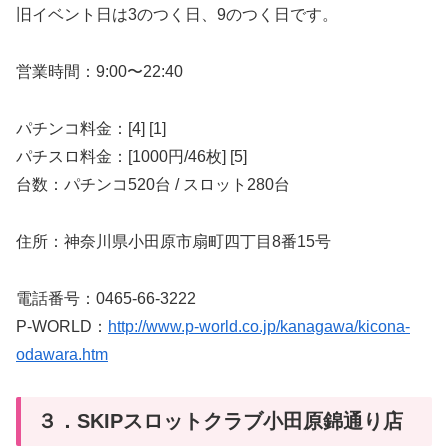
旧イベント日は3のつく日、9のつく日です。
営業時間：9:00〜22:40
パチンコ料金：[4] [1]
パチスロ料金：[1000円/46枚] [5]
台数：パチンコ520台 / スロット280台
住所：神奈川県小田原市扇町四丁目8番15号
電話番号：0465-66-3222
P-WORLD：
http://www.p-world.co.jp/kanagawa/kicona-
odawara.htm
３．SKIPスロットクラブ小田原錦通り店