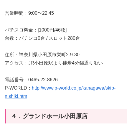
営業時間：9:00〜22:45
パチスロ料金：[1000円/46枚]
台数：パチンコ0台 / スロット280台
住所：神奈川県小田原市栄町2-9-30
アクセス：JR小田原駅より徒歩4分錦通り沿い
電話番号：0465-22-8626
P-WORLD：
http://www.p-world.co.jp/kanagawa/skip-
nishiki.htm
４．グランドホール小田原店