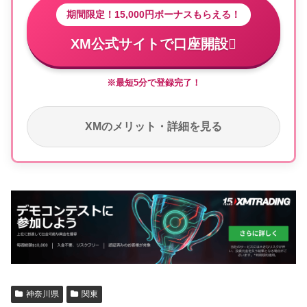
期間限定！15,000円ボーナスもらえる！
XM公式サイトで口座開設
※最短5分で登録完了！
XMのメリット・詳細を見る
神奈川県
関東