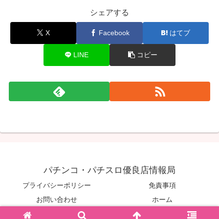
シェアする
X
Facebook
はてブ
LINE
コピー
パチンコ・パチスロ優良店情報局
プライバシーポリシー
免責事項
お問い合わせ
ホーム
© 2021 パチンコ・パチスロ優良店情報局.