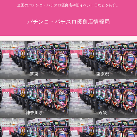
全国のパチンコ・パチスロ優良店や旧イベント日などを紹介。
パチンコ・パチスロ優良店情報局
関東
東京都
神奈川県
近畿