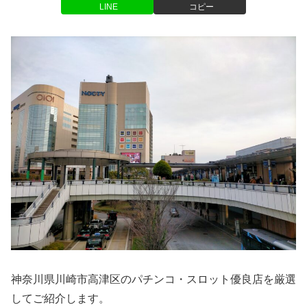
LINE
コピー
神奈川県川崎市高津区のパチンコ・スロット優良店を厳選
してご紹介します。