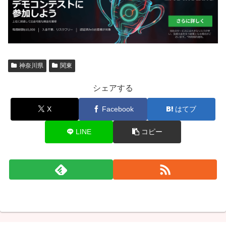
神奈川県
関東
シェアする
X
Facebook
はてブ
LINE
コピー