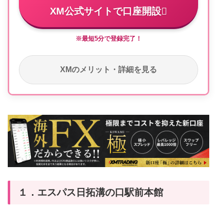
XM公式サイトで口座開設
※最短5分で登録完了！
XMのメリット・詳細を見る
１．エスパス日拓溝の口駅前本館