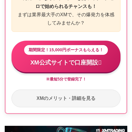
ロで始められるチャンスも！
まずは業界最大手のXMで、その爆発力を体感
してみませんか？
期間限定！15,000円ボーナスもらえる！
XM公式サイトで口座開設
※最短5分で登録完了！
XMのメリット・詳細を見る