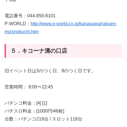
電話番号：044-850-8101
P-WORLD：
http://www.p-world.co.jp/kanagawa/rakuen-
mizonokuchi.htm
５．キコーナ溝の口店
旧イベント日は3のつく日、9のつく日です。
営業時間： 9:00〜22:45
パチンコ料金：[4] [1]
パチスロ料金：[1000円/46枚]
台数：パチンコ219台 / スロット118台