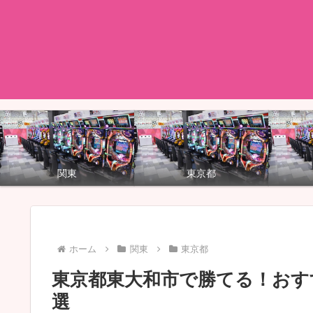
関東
東京都
ホーム
関東
東京都
東京都東大和市で勝てる！おす
選