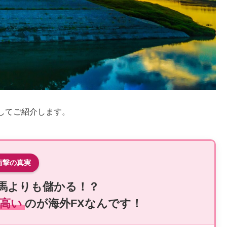
してご紹介します。
衝撃の真実
馬よりも儲かる！？
高い
のが海外FXなんです！