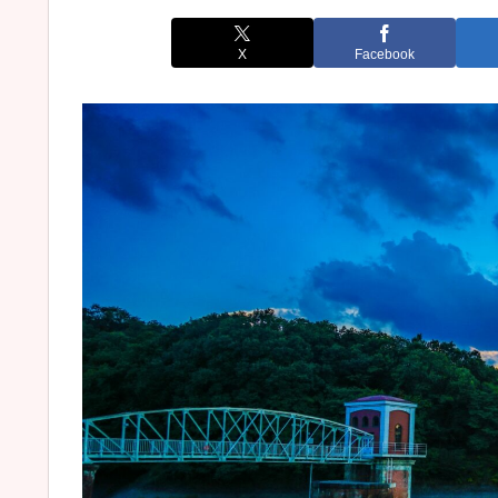
X
Facebook