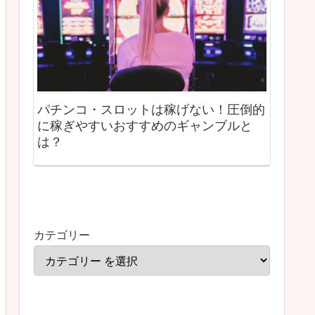
パチンコ・スロットは稼げない！圧倒的
に稼ぎやすいおすすめのギャンブルと
は？
カテゴリー