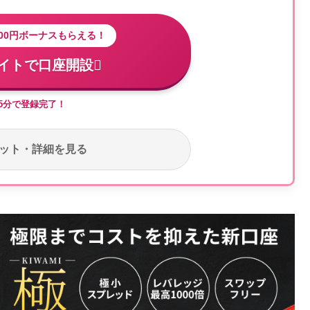
000円ボーナスもらえる！
サイトで口座開設
5分で登録完了！
リット・詳細を見る