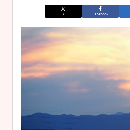
X
Facebook