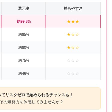
還元率
勝ちやすさ
約99.5%
★★★
約85%
★☆☆
約80%
★☆☆
約75%
☆☆☆
約46%
☆☆☆
ってリスクゼロで始められるチャンスも！
、その爆発力を体感してみませんか？