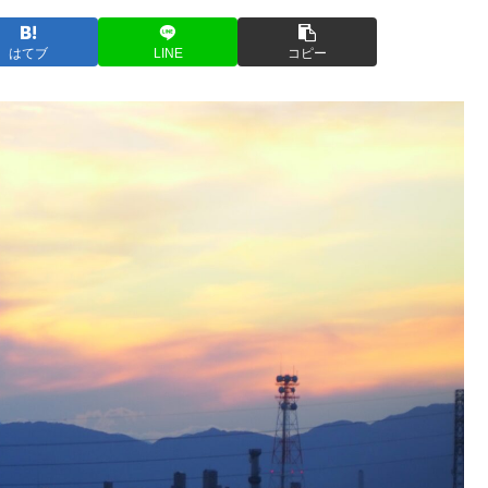
はてブ
LINE
コピー