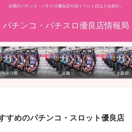
全国のパチンコ・パチスロ優良店や旧イベント日などを紹介。
パチンコ・パチスロ優良店情報局
神奈川県
近畿
大阪府
すすめのパチンコ・スロット優良店