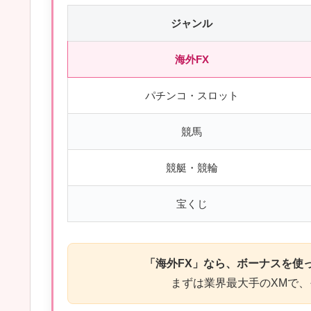
ジャンル
海外FX
パチンコ・スロット
競馬
競艇・競輪
宝くじ
「海外FX」なら、ボーナスを使
まずは業界最大手のXMで