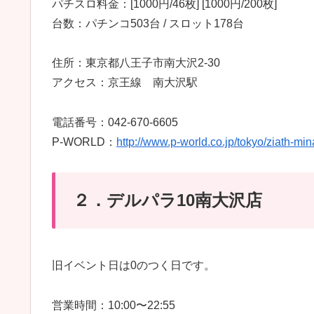
パチスロ料金：[1000円/46枚] [1000円/200枚]
台数：パチンコ503台 / スロット178台
住所：東京都八王子市南大沢2-30
アクセス：京王線 南大沢駅
電話番号：042-670-6605
P-WORLD：
http://www.p-world.co.jp/tokyo/ziath-mi
２．デルパラ10南大沢店
旧イベント日は0のつく日です。
営業時間：10:00〜22:55