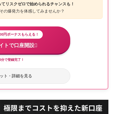
ってリスクゼロで始められるチャンスも！
、その爆発力を体感してみませんか？
000円ボーナスもらえる！
サイトで口座開設
5分で登録完了！
リット・詳細を見る