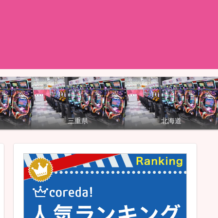
三重県
北海道