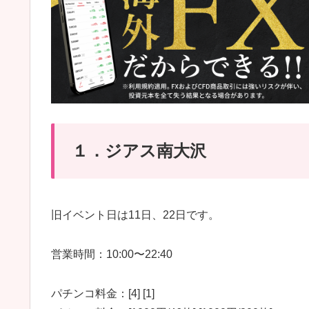
１．ジアス南大沢
旧イベント日は11日、22日です。
営業時間：10:00〜22:40
パチンコ料金：[4] [1]