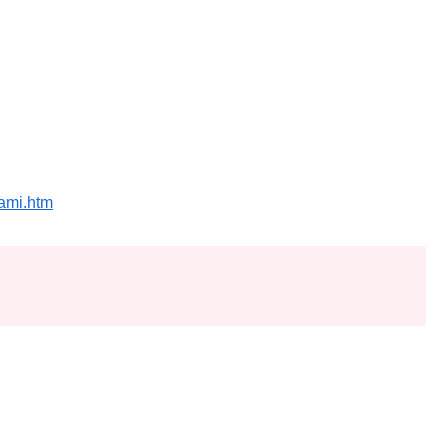
nami.htm