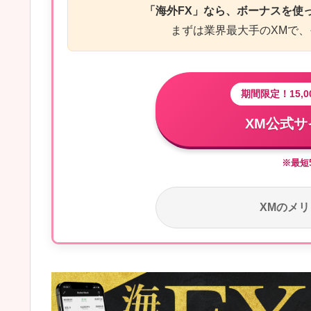
「海外FX」なら、ボーナスを使
まずは業界最大手のXMで
期間限定！15,
XM公式
※最短
XMのメ