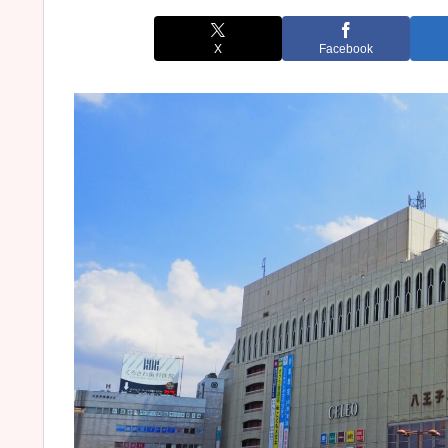
X
Facebook