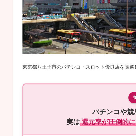
東京都八王子市のパチンコ・スロット優良店を厳選
パチンコや競
実は
還元率が圧倒的に