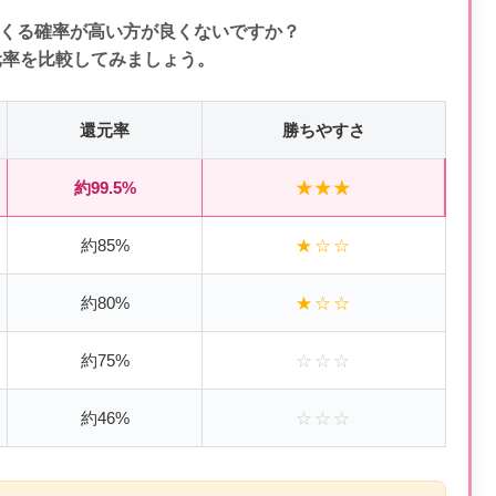
てくる確率が高い方が良くないですか？
元率を比較してみましょう。
還元率
勝ちやすさ
約99.5%
★★★
約85%
★☆☆
約80%
★☆☆
約75%
☆☆☆
約46%
☆☆☆