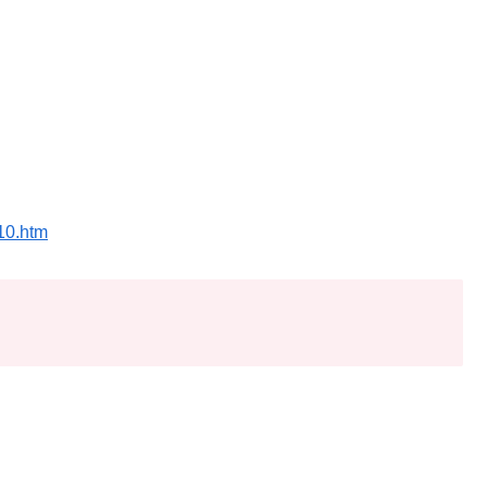
a10.htm