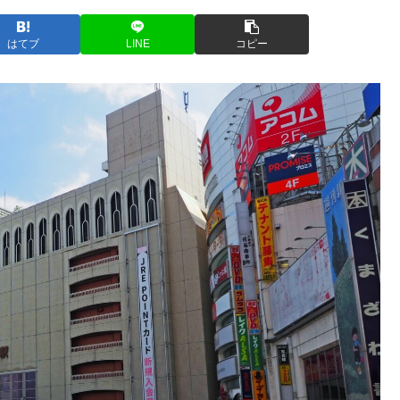
はてブ
LINE
コピー